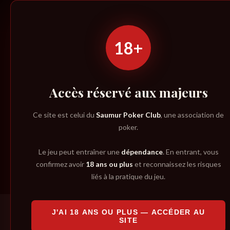
Saumur Poker Club
18+
Accès réservé aux majeurs
R
Ce site est celui du
Saumur Poker Club
, une association de
poker.
Le jeu peut entraîner une
dépendance
. En entrant, vous
confirmez avoir
18 ans ou plus
et reconnaissez les risques
liés à la pratique du jeu.
J'AI 18 ANS OU PLUS — ACCÉDER AU
SITE