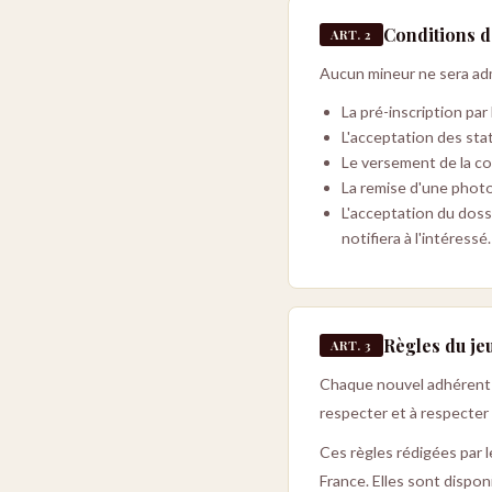
Conditions 
ART. 2
Aucun mineur ne sera adm
La pré-inscription pa
L'acceptation des sta
Le versement de la co
La remise d'une photo
L'acceptation du dossi
notifiera à l'intéressé.
Règles du je
ART. 3
Chaque nouvel adhérent d
respecter et à respecter
Ces règles rédigées par 
France. Elles sont dispo