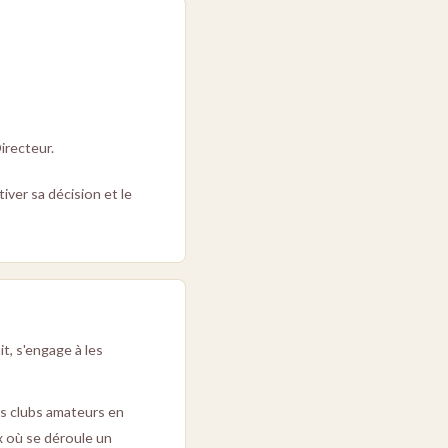
irecteur.
iver sa décision et le
t, s'engage à les
es clubs amateurs en
x où se déroule un