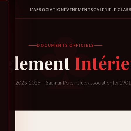
L'ASSOCIATION
ÉVÉNEMENTS
GALERIE
LE CLAS
DOCUMENTS OFFICIELS
èglement
Intéri
Saison 2025-2026 — Saumur Poker Club, association loi 1901