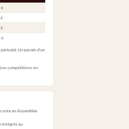
 €
 €
 €
 €
période). Un parrain d'un
. Les compétitions on-
 de vote en Assemblée
n intégrés au