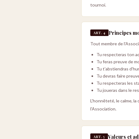
tournoi.
Principes m
ART. 4
Tout membre de l'Assoc
Tu respecteras ton ad
Tu feras preuve de mo
Tu t'abstiendras d'hum
Tu devras faire preuv
Tu respecteras les sta
Tu joueras dans le re
L'honnêteté, le calme, la
l'Association.
Valeurs et a
ART. 5