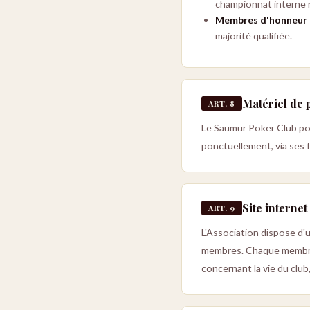
championnat interne n
Membres d'honneur
majorité qualifiée.
Matériel de 
ART. 8
Le Saumur Poker Club pou
ponctuellement, via ses
Site internet
ART. 9
L'Association dispose d'u
membres. Chaque membre e
concernant la vie du clu