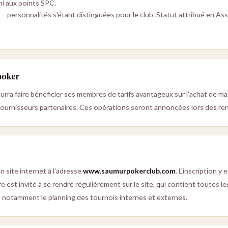
i aux points SPC.
— personnalités s'étant distinguées pour le club. Statut attribué en As
poker
rra faire bénéficier ses membres de tarifs avantageux sur l'achat de mat
 fournisseurs partenaires. Ces opérations seront annoncées lors des r
n site internet à l'adresse
www.saumurpokerclub.com
. L'inscription y
st invité à se rendre régulièrement sur le site, qui contient toutes les
b, notamment le planning des tournois internes et externes.