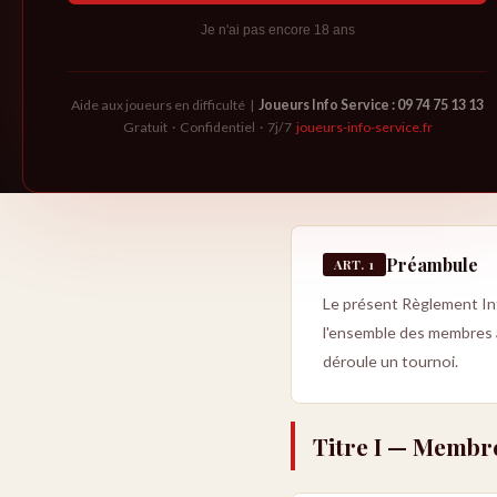
Je n'ai pas encore 18 ans
SOMMAIRE
Titre I — Membres (Art. 
Aide aux joueurs en difficulté |
Joueurs Info Service : 09 74 75 13 13
Titre II — Sanctions (Art
Titre III — Organisation 
Gratuit · Confidentiel · 7j/7
joueurs-info-service.fr
Titre IV — L'Association 
Préambule
ART. 1
Le présent Règlement Int
l'ensemble des membres ai
déroule un tournoi.
Titre I — Membr