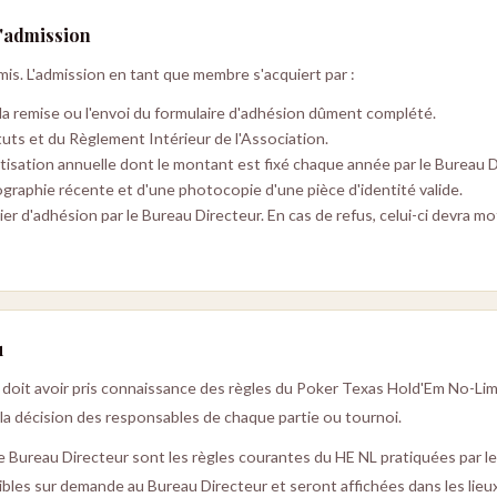
d'admission
is. L'admission en tant que membre s'acquiert par :
r la remise ou l'envoi du formulaire d'adhésion dûment complété.
tuts et du Règlement Intérieur de l'Association.
tisation annuelle dont le montant est fixé chaque année par le Bureau D
graphie récente et d'une photocopie d'une pièce d'identité valide.
er d'adhésion par le Bureau Directeur. En cas de refus, celui-ci devra mot
u
oit avoir pris connaissance des règles du Poker Texas Hold'Em No-Limi
 la décision des responsables de chaque partie ou tournoi.
le Bureau Directeur sont les règles courantes du HE NL pratiquées par l
nibles sur demande au Bureau Directeur et seront affichées dans les lieu