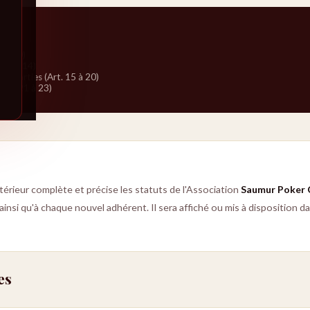
1 à 10)
. 11 à 14)
des parties (Art. 15 à 20)
(Art. 21 à 23)
érieur complète et précise les statuts de l'Association
Saumur Poker 
nsi qu'à chaque nouvel adhérent. Il sera affiché ou mis à disposition da
es