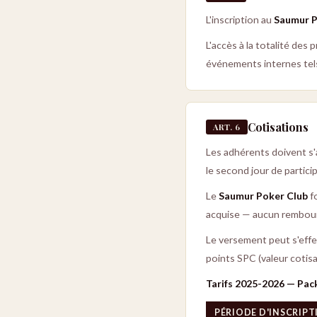
L'inscription au
Saumur P
L'accès à la totalité des 
événements internes tels 
Cotisations
ART. 6
Les adhérents doivent s'a
le second jour de partici
Le
Saumur Poker Club
fo
acquise — aucun rembour
Le versement peut s'effe
points SPC (valeur cotisa
Tarifs 2025-2026 — Pack
PÉRIODE D'INSCRIP