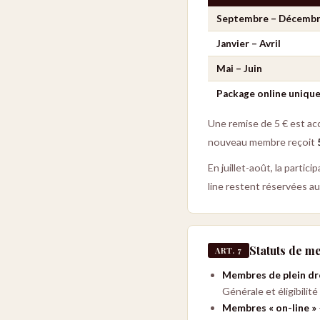
Septembre – Décemb
Janvier – Avril
Mai – Juin
Package online uniqu
Une remise de 5 € est ac
nouveau membre reçoit
En juillet-août, la parti
line restent réservées a
Statuts de 
ART. 7
Membres de plein dr
Générale et éligibilit
Membres « on-line »