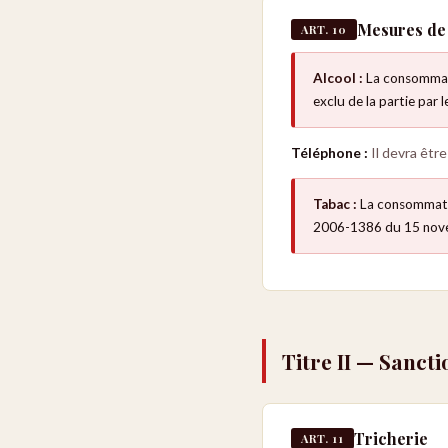
Mesures de 
ART. 10
Alcool :
La consommatio
exclu de la partie par
Téléphone :
Il devra être
Tabac :
La consommation
2006-1386 du 15 nov
Titre II — Sancti
Tricherie
ART. 11