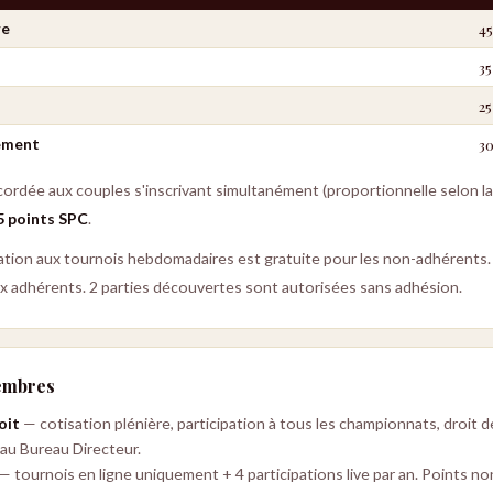
45
re
35
25
30
ement
cordée aux couples s'inscrivant simultanément (proportionnelle selon la 
5 points SPC
.
cipation aux tournois hebdomadaires est gratuite pour les non-adhérents
ux adhérents. 2 parties découvertes sont autorisées sans adhésion.
membres
oit
— cotisation plénière, participation à tous les championnats, droit
é au Bureau Directeur.
— tournois en ligne uniquement + 4 participations live par an. Points no