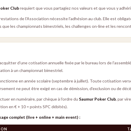
oker Club
requiert que vous partagiez nos valeurs et que vous y adhéri
prestations de l'Association nécessite l'adhésion au club. Elle est obligat
que les championnats bimestriels, les challenges on-line et les rencont
cquitter d'une cotisation annuelle fixée par le bureau lors de l'assemblé
pation à un championnat bimestriel.
nctionne en année scolaire (septembre à juillet). Toute cotisation vers
sement ne peut être exigé en cas de démission, d'exclusion ou de décè
ctuer en numéraire, par chèque à l'ordre du
Saumur Poker Club
, par vi
tion en € + 10 = points SPC débités).
age complet (live + online + main event) :
TION
T