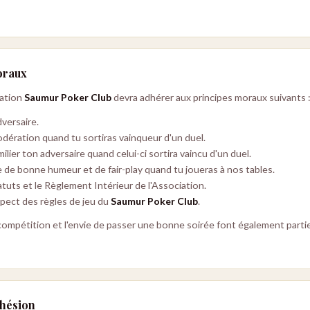
oraux
iation
Saumur Poker Club
devra adhérer aux principes moraux suivants 
versaire.
dération quand tu sortiras vainqueur d'un duel.
ilier ton adversaire quand celui-ci sortira vaincu d'un duel.
e de bonne humeur et de fair-play quand tu joueras à nos tables.
tuts et le Règlement Intérieur de l'Association.
spect des règles de jeu du
Saumur Poker Club
.
 compétition et l'envie de passer une bonne soirée font également parti
dhésion