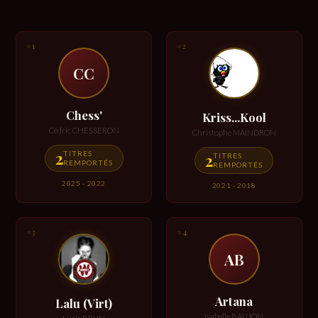
#1
#2
CC
Chess'
Kriss...Kool
Cédric CHESSERON
Christophe MAINDRON
2
TITRES
2
TITRES
REMPORTÉS
REMPORTÉS
2025 · 2022
2021 · 2018
#3
#4
AB
Artana
Lalu (Virt)
Isabelle BAUJON