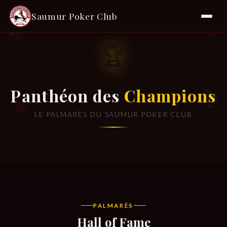
♦
♠
Saumur Poker Club
🏆
♣
Panthéon des
Champions
♥
LE PALMARÈS DU SAUMUR POKER CLUB
PALMARÈS
Hall of Fame