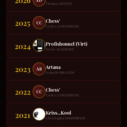
2026
ZD
Thomas DEFOIS
Chess'
2025
CC
Cédric CHESSERON
Profishonnel (Virt)
2024
Kévin GLANDAIS
Artana
2023
AB
Isabelle BAUJON
Chess'
2022
CC
Cédric CHESSERON
Kriss...Kool
2021
Christophe MAINDRON