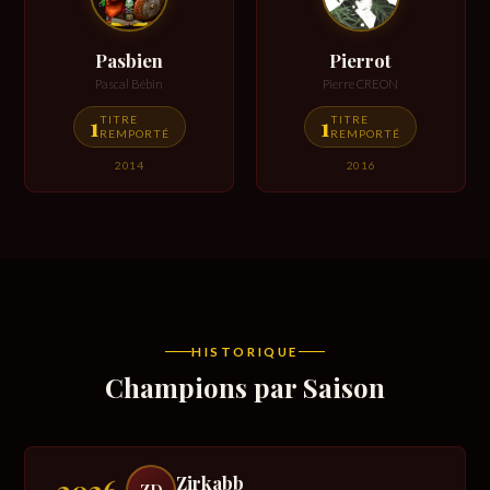
Pasbien
Pierrot
Pascal Bébin
Pierre CREON
1
1
TITRE
TITRE
REMPORTÉ
REMPORTÉ
2014
2016
HISTORIQUE
Champions par Saison
Zirkabb