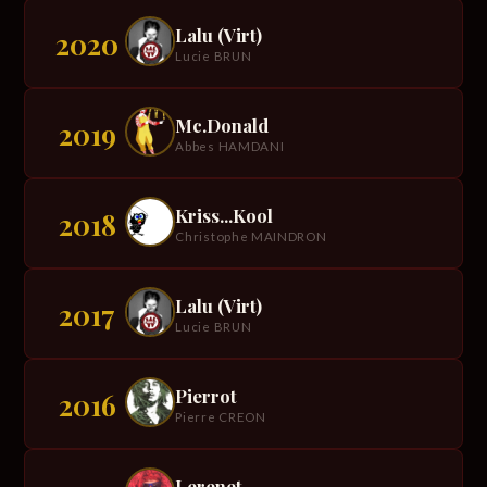
Lalu (Virt)
2020
Lucie BRUN
Mc.Donald
2019
Abbes HAMDANI
Kriss...Kool
2018
Christophe MAINDRON
Lalu (Virt)
2017
Lucie BRUN
Pierrot
2016
Pierre CREON
Lerenet