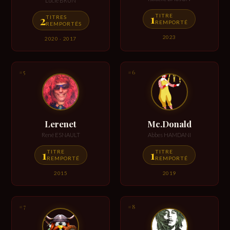
Lucie BRUN
1
TITRE
2
TITRES
REMPORTÉ
REMPORTÉS
2023
2020 · 2017
#5
#6
Lerenet
Mc.Donald
René ESNAULT
Abbes HAMDANI
1
1
TITRE
TITRE
REMPORTÉ
REMPORTÉ
2015
2019
#7
#8