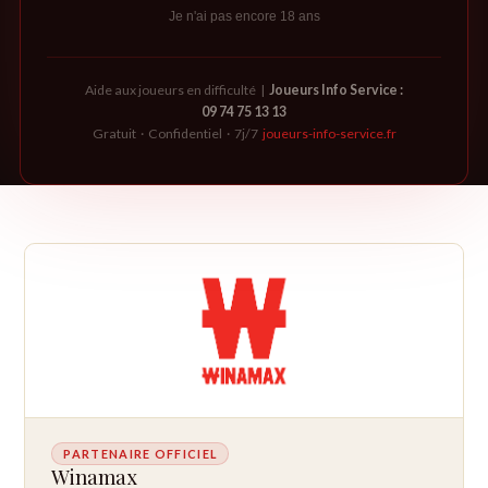
Je n'ai pas encore 18 ans
Partenaires institutionnels, commerces locaux, acteurs du
Aide aux joueurs en difficulté |
Joueurs Info Service :
bien-être et de la culture… nos partenaires représentent la
09 74 75 13 13
Gratuit · Confidentiel · 7j/7
joueurs-info-service.fr
richesse du tissu économique et associatif de Saumur et de
ses environs.
PARTENAIRE OFFICIEL
Winamax