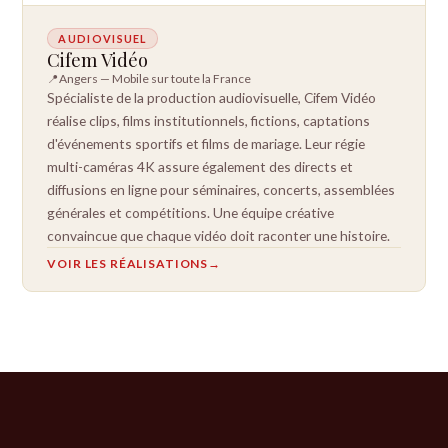
AUDIOVISUEL
Cifem Vidéo
Angers — Mobile sur toute la France
Spécialiste de la production audiovisuelle, Cifem Vidéo
réalise clips, films institutionnels, fictions, captations
d'événements sportifs et films de mariage. Leur régie
multi-caméras 4K assure également des directs et
diffusions en ligne pour séminaires, concerts, assemblées
générales et compétitions. Une équipe créative
convaincue que chaque vidéo doit raconter une histoire.
VOIR LES RÉALISATIONS