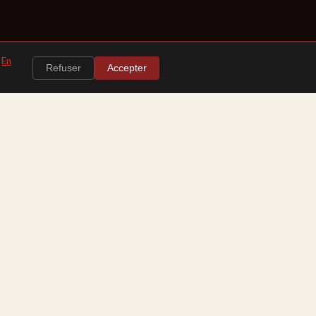
.
En
Refuser
Accepter
✉️
Contact & Adhésion
 photos.
Rejoignez-nous ou posez vos questions.
→