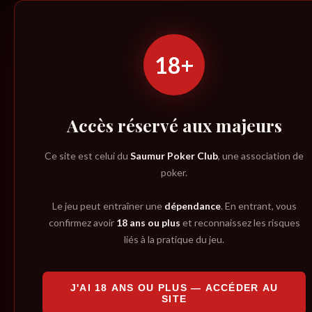
Saumur
L'ASSOCIATION
ÉVÉNEMENTS
GAL
Poker
Club
18+
♠
Accès réservé aux majeurs
Ce site est celui du
Saumur Poker Club
, une association de
poker.
Le jeu peut entraîner une
dépendance
. En entrant, vous
confirmez avoir
18 ans ou plus
et reconnaissez les risques
liés à la pratique du jeu.
J'AI 18 ANS OU PLUS — ACCÉDER AU
SITE