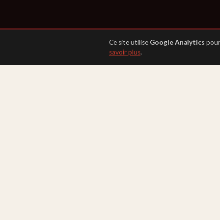
Ce site utilise
Google Analytics
pour 
savoir plus
.
🐴
🃏
L'Association
Événemen
Notre histoire, nos valeurs et notre club depuis
Tournois, soi
2008.
championnats
→
→